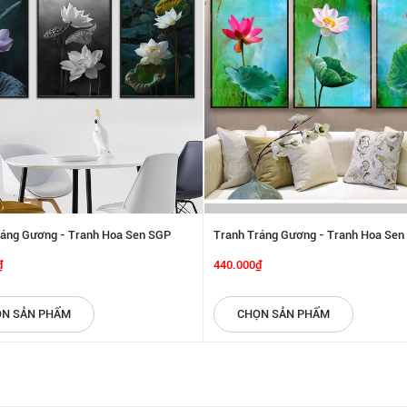
ráng Gương - Tranh Hoa Sen SGP
Tranh Tráng Gương - Tranh Hoa Sen
6132221
₫
440.000₫
N SẢN PHẨM
CHỌN SẢN PHẨM