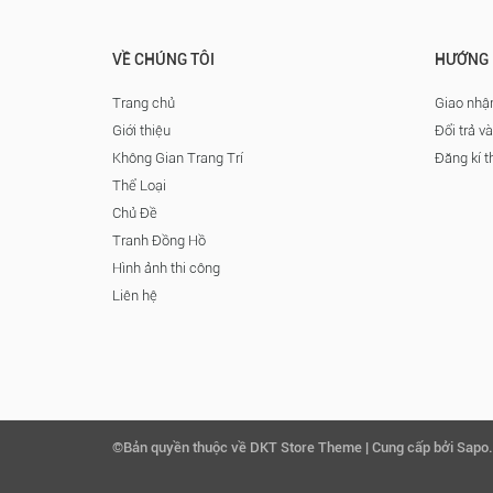
VỀ CHÚNG TÔI
HƯỚNG 
Trang chủ
Giao nhận
Giới thiệu
Đổi trả v
Không Gian Trang Trí
Đăng kí t
Thể Loại
Chủ Đề
Tranh Đồng Hồ
Hình ảnh thi công
Liên hệ
©Bản quyền thuộc về DKT Store Theme | Cung cấp bởi Sapo.