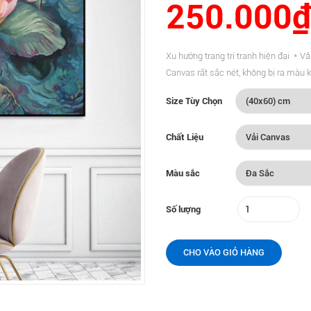
250.000₫
Xu hướng trang trí tranh hiện đại * Vả
Canvas rất sắc nét, không bị ra màu k
Size Tùy Chọn
Chất Liệu
Màu sắc
Số lượng
CHO VÀO GIỎ HÀNG