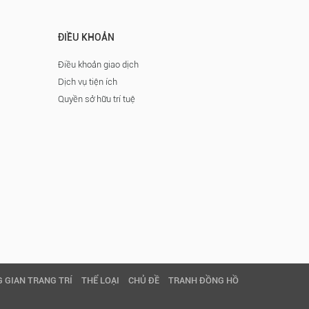
ĐIỀU KHOẢN
Điều khoản giao dịch
Dịch vụ tiện ích
Quyền sở hữu trí tuệ
 GIAN TRANG TRÍ
THỂ LOẠI
CHỦ ĐỀ
TRANH ĐỒNG HỒ