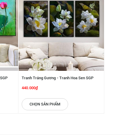
 SGP
Tranh Tráng Gương - Tranh Hoa Sen SGP
Tranh Tráng Gư
6132219
6132218
440.000₫
440.000₫
CHỌN SẢN PHẨM
CHỌN SẢN