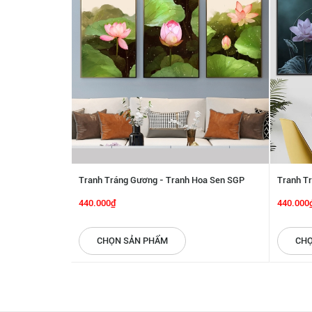
Tranh Tráng Gương - Tranh Hoa Sen SGP
Tranh T
6132223
6132222
440.000₫
440.000
CHỌN SẢN PHẨM
CHỌ