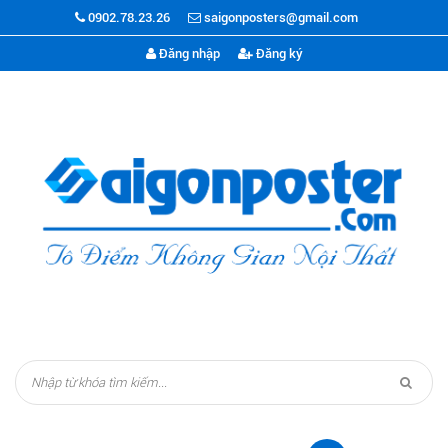
0902.78.23.26
saigonposters@gmail.com
Đăng nhập
Đăng ký