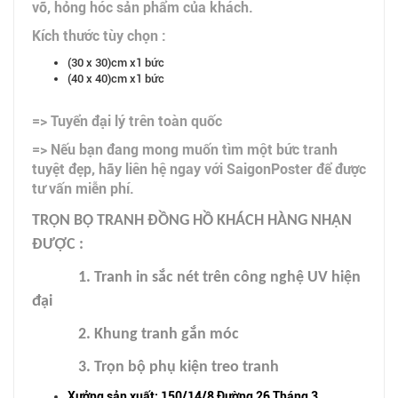
vỡ, hỏng hóc sản phẩm của khách.
Kích thước tùy chọn :
(30 x 30)cm x1 bức
(40 x 40)cm x1 bức
=> Tuyển đại lý trên toàn quốc
=> Nếu bạn đang mong muốn tìm một bức tranh
tuyệt đẹp, hãy liên hệ ngay với SaigonPoster để được
tư vấn miễn phí.
TRỌN BỘ TRANH ĐỒNG HỒ KHÁCH HÀNG NHẬN
ĐƯỢC :
1. Tranh in sắc nét trên công nghệ UV hiện
đại
2. Khung tranh gắn móc
3. Trọn bộ phụ kiện treo tranh
Xưởng sản xuất: 150/14/8 Đường 26 Tháng 3,