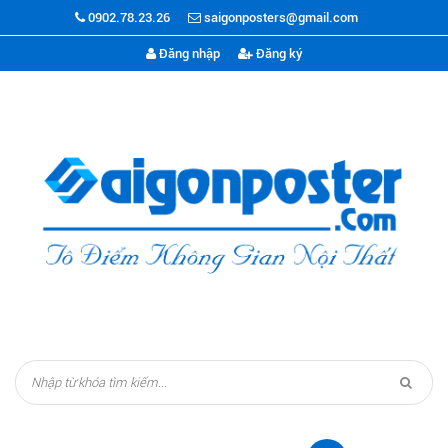
0902.78.23.26
saigonposters@gmail.com
Đăng nhập
Đăng ký