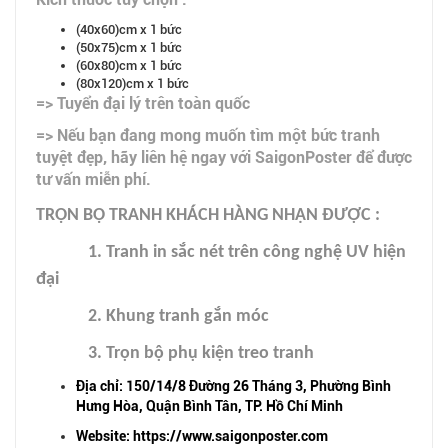
(40x60)cm x 1 bức
(50x75)cm x 1 bức
(60x80)cm x 1 bức
(80x120)cm x 1 bức
=> Tuyển đại lý trên toàn quốc
=> Nếu bạn đang mong muốn tìm một bức tranh
tuyệt đẹp, hãy liên hệ ngay với SaigonPoster để được
tư vấn miễn phí.
TRỌN BỘ TRANH KHÁCH HÀNG NHẬN ĐƯỢC :
1. Tranh in sắc nét trên công nghệ UV hiện
đại
2. Khung tranh gắn móc
3. Trọn bộ phụ kiện treo tranh
Địa chỉ: 150/14/8 Đường 26 Tháng 3, Phường Bình
Hưng Hòa, Quận Bình Tân, TP. Hồ Chí Minh
Website: https://www.saigonposter.com