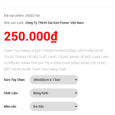
Mã sản phẩm: 2932214A
Nhà sản xuất:
Công Ty TNHH Sài Gòn Poster Việt Nam
250.000₫
Tranh Treo Tường LÀ MỘT TRONG NHỮNG DÒNG SẢN PHẨM NGHỆ
THUẬT TRANG TRÍ NỘI THẤT SANG TRỌNG, MANG VẺ ĐẸP LUNG LINH,
HUYỀN ẢO. NÂNG TẦM GIÁ TRỊ KHÔNG GIAN SỐNG ĐẲNG CẤP KHÁC
BIỆT. Mô tả chi tiết Tranh Treo Tường: Chất...
Size Tùy Chọn
Chất Liệu
Màu sắc