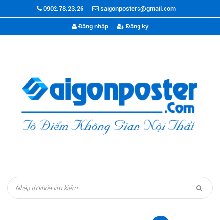
0902.78.23.26
saigonposters@gmail.com
Đăng nhập
Đăng ký