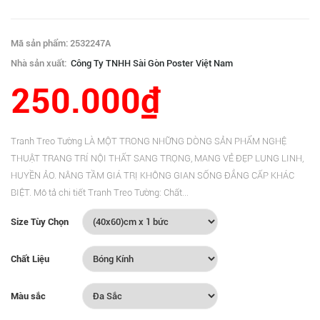
Mã sản phẩm: 2532247A
Nhà sản xuất:
Công Ty TNHH Sài Gòn Poster Việt Nam
250.000₫
Tranh Treo Tường LÀ MỘT TRONG NHỮNG DÒNG SẢN PHẨM NGHỆ
THUẬT TRANG TRÍ NỘI THẤT SANG TRỌNG, MANG VẺ ĐẸP LUNG LINH,
HUYỀN ẢO. NÂNG TẦM GIÁ TRỊ KHÔNG GIAN SỐNG ĐẲNG CẤP KHÁC
BIỆT. Mô tả chi tiết Tranh Treo Tường: Chất...
Size Tùy Chọn
Chất Liệu
Màu sắc