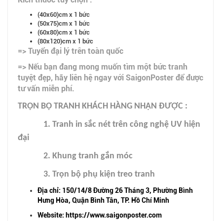
(40x60)cm x 1 bức
(50x75)cm x 1 bức
(60x80)cm x 1 bức
(80x120)cm x 1 bức
=> Tuyển đại lý trên toàn quốc
=> Nếu bạn đang mong muốn tìm một bức tranh
tuyệt đẹp, hãy liên hệ ngay với SaigonPoster để được
tư vấn miễn phí.
TRỌN BỘ TRANH KHÁCH HÀNG NHẬN ĐƯỢC :
1. Tranh in sắc nét trên công nghệ UV hiện
đại
2. Khung tranh gắn móc
3. Trọn bộ phụ kiện treo tranh
Địa chỉ: 150/14/8 Đường 26 Tháng 3, Phường Bình
Hưng Hòa, Quận Bình Tân, TP. Hồ Chí Minh
Website: https://www.saigonposter.com