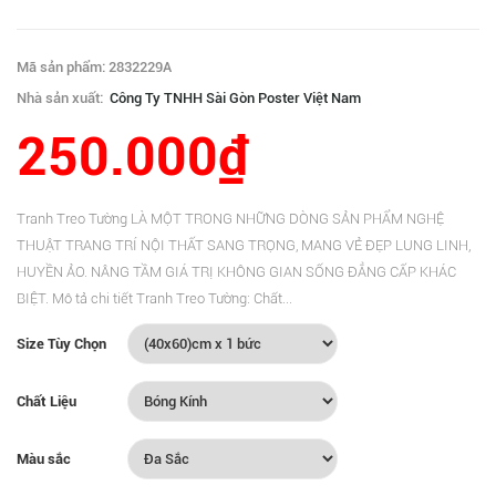
Mã sản phẩm: 2832229A
Nhà sản xuất:
Công Ty TNHH Sài Gòn Poster Việt Nam
250.000₫
Tranh Treo Tường LÀ MỘT TRONG NHỮNG DÒNG SẢN PHẨM NGHỆ
THUẬT TRANG TRÍ NỘI THẤT SANG TRỌNG, MANG VẺ ĐẸP LUNG LINH,
HUYỀN ẢO. NÂNG TẦM GIÁ TRỊ KHÔNG GIAN SỐNG ĐẲNG CẤP KHÁC
BIỆT. Mô tả chi tiết Tranh Treo Tường: Chất...
Size Tùy Chọn
Chất Liệu
Màu sắc