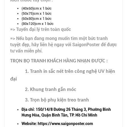
(40x60)cm x 1 bức
(50x75)cm x 1 bức
(60x80)cm x 1 bức
(80x120)cm x 1 bức
=> Tuyển đại lý trên toàn quốc
=> Nếu bạn đang mong muốn tìm một bức tranh
tuyệt đẹp, hãy liên hệ ngay với SaigonPoster để được
tư vấn miễn phí.
TRỌN BỘ TRANH KHÁCH HÀNG NHẬN ĐƯỢC :
1. Tranh in sắc nét trên công nghệ UV hiện
đại
2. Khung tranh gắn móc
3. Trọn bộ phụ kiện treo tranh
Địa chỉ: 150/14/8 Đường 26 Tháng 3, Phường Bình
Hưng Hòa, Quận Bình Tân, TP. Hồ Chí Minh
Website: https://www.saigonposter.com