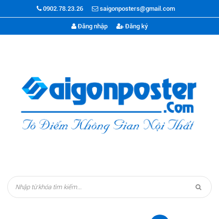
0902.78.23.26
saigonposters@gmail.com
Đăng nhập
Đăng ký