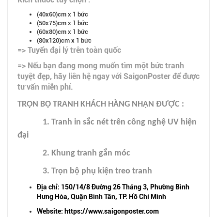
(40x60)cm x 1 bức
(50x75)cm x 1 bức
(60x80)cm x 1 bức
(80x120)cm x 1 bức
=> Tuyển đại lý trên toàn quốc
=> Nếu bạn đang mong muốn tìm một bức tranh
tuyệt đẹp, hãy liên hệ ngay với SaigonPoster để được
tư vấn miễn phí.
TRỌN BỘ TRANH KHÁCH HÀNG NHẬN ĐƯỢC :
1. Tranh in sắc nét trên công nghệ UV hiện
đại
2. Khung tranh gắn móc
3. Trọn bộ phụ kiện treo tranh
Địa chỉ: 150/14/8 Đường 26 Tháng 3, Phường Bình
Hưng Hòa, Quận Bình Tân, TP. Hồ Chí Minh
Website: https://www.saigonposter.com