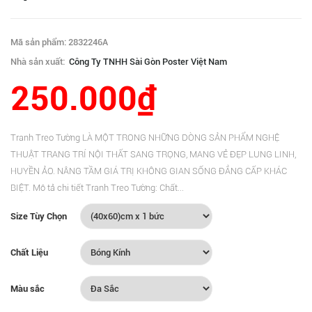
Mã sản phẩm: 2832246A
Nhà sản xuất:
Công Ty TNHH Sài Gòn Poster Việt Nam
250.000₫
Tranh Treo Tường LÀ MỘT TRONG NHỮNG DÒNG SẢN PHẨM NGHỆ
THUẬT TRANG TRÍ NỘI THẤT SANG TRỌNG, MANG VẺ ĐẸP LUNG LINH,
HUYỀN ẢO. NÂNG TẦM GIÁ TRỊ KHÔNG GIAN SỐNG ĐẲNG CẤP KHÁC
BIỆT. Mô tả chi tiết Tranh Treo Tường: Chất...
Size Tùy Chọn
Chất Liệu
Màu sắc