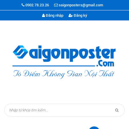
0902.78.23.26
saigonposters@gmail.com
Đăng nhập
Đăng ký