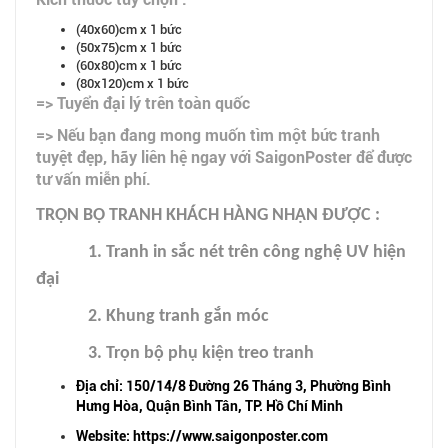
(40x60)cm x 1 bức
(50x75)cm x 1 bức
(60x80)cm x 1 bức
(80x120)cm x 1 bức
=> Tuyển đại lý trên toàn quốc
=> Nếu bạn đang mong muốn tìm một bức tranh
tuyệt đẹp, hãy liên hệ ngay với SaigonPoster để được
tư vấn miễn phí.
TRỌN BỘ TRANH KHÁCH HÀNG NHẬN ĐƯỢC :
1. Tranh in sắc nét trên công nghệ UV hiện
đại
2. Khung tranh gắn móc
3. Trọn bộ phụ kiện treo tranh
Địa chỉ: 150/14/8 Đường 26 Tháng 3, Phường Bình
Hưng Hòa, Quận Bình Tân, TP. Hồ Chí Minh
Website: https://www.saigonposter.com