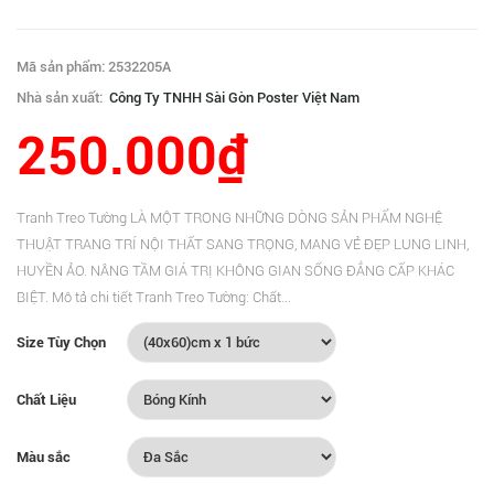
Mã sản phẩm: 2532205A
Nhà sản xuất:
Công Ty TNHH Sài Gòn Poster Việt Nam
250.000₫
Tranh Treo Tường LÀ MỘT TRONG NHỮNG DÒNG SẢN PHẨM NGHỆ
THUẬT TRANG TRÍ NỘI THẤT SANG TRỌNG, MANG VẺ ĐẸP LUNG LINH,
HUYỀN ẢO. NÂNG TẦM GIÁ TRỊ KHÔNG GIAN SỐNG ĐẲNG CẤP KHÁC
BIỆT. Mô tả chi tiết Tranh Treo Tường: Chất...
Size Tùy Chọn
Chất Liệu
Màu sắc