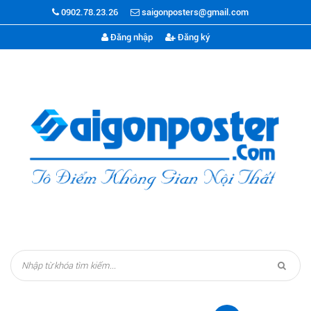
0902.78.23.26
saigonposters@gmail.com
Đăng nhập
Đăng ký