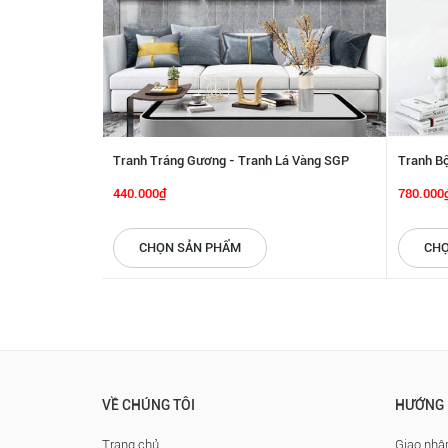
Tranh Tráng Gương - Tranh Lá Vàng SGP
Tranh Bộ
1242211
440.000₫
780.000
CHỌN SẢN PHẨM
CHỌ
VỀ CHÚNG TÔI
HƯỚNG 
Trang chủ
Giao nhận