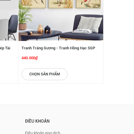
ép Tài
Tranh Tráng Gương - Tranh Hồng Hạc SGP
Tranh Tráng Gư
1432218
Phong Cách Bắ
440.000₫
440.000₫
CHỌN SẢN PHẨM
CHỌN SẢN
ĐIỀU KHOẢN
Điều khoản giao dịch