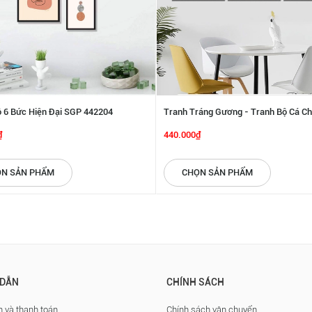
 6 Bức Hiện Đại SGP 442204
Tranh Tráng Gương - Tranh Bộ Cá Ch
Lộc SGP 1432220
₫
440.000₫
N SẢN PHẨM
CHỌN SẢN PHẨM
DẪN
CHÍNH SÁCH
 và thanh toán
Chính sách vận chuyển